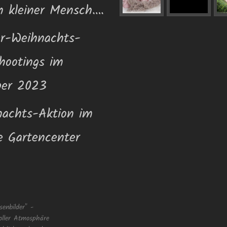
n kleiner Mensch….
r-Weihnachts-
hootings im
ber 2023
achts-Aktion im
 Gartencenter
senbilder" -
oller Atmosphäre