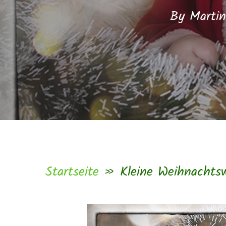
By
Martin
Hit enter to search or ESC to c
Startseite
»
Kleine Weihnachtsw