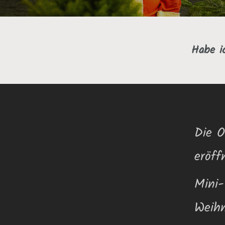
Habe i
Die O
eröff
Mini-
Weihn